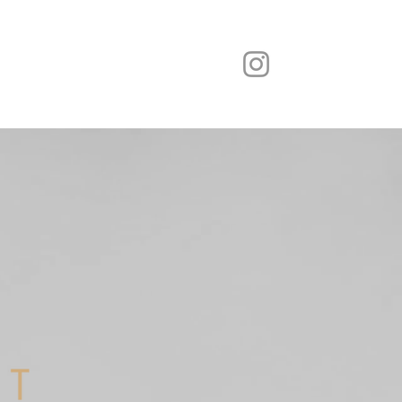
érapie de couple
Coaching Intuitif